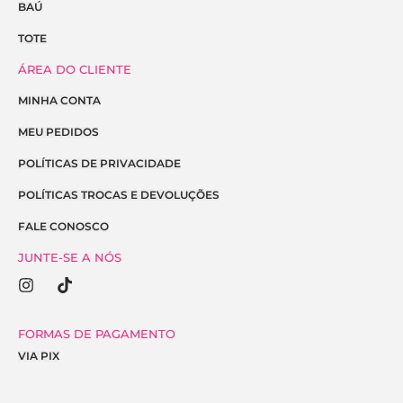
BAÚ
TOTE
ÁREA DO CLIENTE
MINHA CONTA
MEU PEDIDOS
POLÍTICAS DE PRIVACIDADE
POLÍTICAS TROCAS E DEVOLUÇÕES
FALE CONOSCO
JUNTE-SE A NÓS
I
T
n
i
s
k
t
t
FORMAS DE PAGAMENTO
a
o
VIA PIX
g
k
r
a