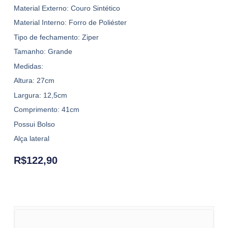
Material Externo: Couro Sintético
Material Interno: Forro de Poliéster
Tipo de fechamento: Ziper
Tamanho: Grande
Medidas:
Altura: 27cm
Largura: 12,5cm
Comprimento: 41cm
Possui Bolso
Alça lateral
R$
122,90
Bolsa MC-KS1577 quantity
Bolsa MC-KS1577 quantity
Bolsa MC-KS1577 quantity
Bolsa MC-KS1577 quantity
Bolsa MC-KS1577 quantity