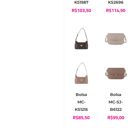
KS1587
KS2696
R$
103,50
R$
114,90
Bolsa
Bolsa
MC-
MC-SJ-
KS1215
B6122
R$
85,50
R$
99,00