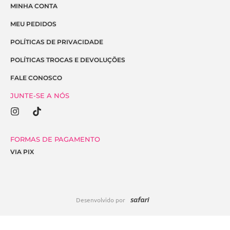
MINHA CONTA
MEU PEDIDOS
POLÍTICAS DE PRIVACIDADE
POLÍTICAS TROCAS E DEVOLUÇÕES
FALE CONOSCO
JUNTE-SE A NÓS
I
T
n
i
s
k
t
t
FORMAS DE PAGAMENTO
a
o
VIA PIX
g
k
r
a
m
Desenvolvido por