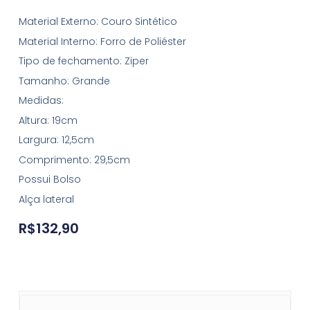
Material Externo: Couro Sintético
Material Interno: Forro de Poliéster
Tipo de fechamento: Ziper
Tamanho: Grande
Medidas:
Altura: 19cm
Largura: 12,5cm
Comprimento: 29,5cm
Possui Bolso
Alça lateral
R$
132,90
Bolsa MC-KS1646 quantity
Bolsa MC-KS1646 quantity
Bolsa MC-KS1646 quantity
Bolsa MC-KS1646 quantity
Bolsa MC-KS1646 quantity