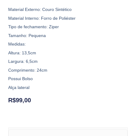
Material Externo: Couro Sintético
Material Interno: Forro de Poliéster
Tipo de fechamento: Ziper
Tamanho: Pequena
Medidas:
Altura: 13,5cm
Largura: 6,5cm
Comprimento: 24cm
Possui Bolso
Alça lateral
R$
99,00
Bolsa MC-KS2574 quantity
Bolsa MC-KS2574 quantity
Bolsa MC-KS2574 quantity
Bolsa MC-KS2574 quantity
Bolsa MC-KS2574 quantity