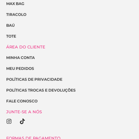
MAX BAG
TIRACOLO
BAÚ
TOTE
ÁREA DO CLIENTE
MINHA CONTA
MEU PEDIDOS
POLÍTICAS DE PRIVACIDADE
POLÍTICAS TROCAS E DEVOLUÇÕES
FALE CONOSCO
JUNTE-SE A NÓS
I
T
n
i
s
k
t
t
FORMAS DE PAGAMENTO