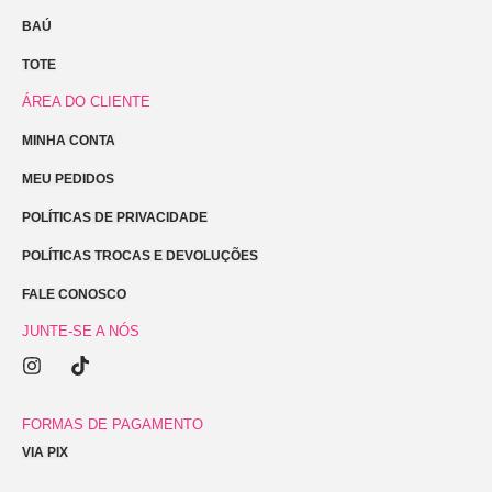
BAÚ
TOTE
ÁREA DO CLIENTE
MINHA CONTA
MEU PEDIDOS
POLÍTICAS DE PRIVACIDADE
POLÍTICAS TROCAS E DEVOLUÇÕES
FALE CONOSCO
JUNTE-SE A NÓS
I
T
n
i
s
k
t
t
FORMAS DE PAGAMENTO
a
o
VIA PIX
g
k
r