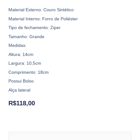
Material Externo: Couro Sintético
Material Interno: Forro de Poliéster
Tipo de fechamento: Ziper
Tamanho: Grande
Medidas:
Altura: 14cm
Largura: 10,5cm
Comprimento: 18cm
Possui Bolso
Alça lateral
R$
118,00
Bolsa MC-S6037 quantity
Bolsa MC-S6037 quantity
Bolsa MC-S6037 quantity
Bolsa MC-S6037 quantity
Bolsa MC-S6037 quantity