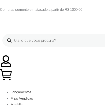
Ir
para
Compras somente em atacado a partir de R$ 1000.00
o
conteúdo
Pesquisar
produtos
Lançamentos
Mais Vendidas
Mochila