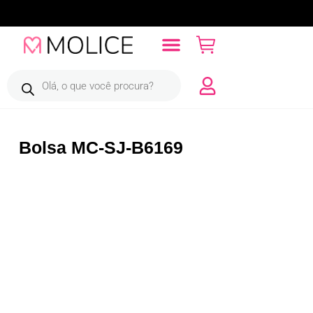
Ir
para
o
conteúdo
Pesquisar
produtos
Bolsa MC-SJ-B6169