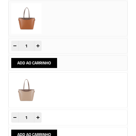
-
+
ADD AO CARRINHO
-
+
ADD AO CARRINHO