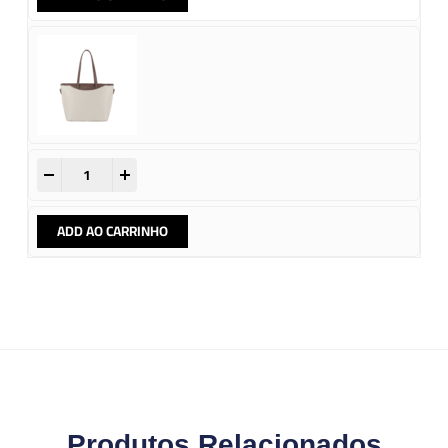
-
+
ADD AO CARRINHO
Produtos Relacionados