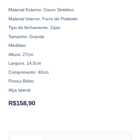
Material Externo: Couro Sintético
Material Interno: Forro de Poliéster
Tipo de fechamento: Ziper
Tamanho: Grande
Medidas:
Altura: 27cm
Largura: 14,5cm
Comprimento: 40cm
Possui Bolso
Alça lateral
R$
158,90
Bolsa MC-SJ-B6169 quantity
Bolsa MC-SJ-B6169 quantity
Bolsa MC-SJ-B6169 quantity
Bolsa MC-SJ-B6169 quantity
Bolsa MC-SJ-B6169 quantity