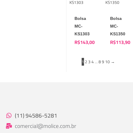
Bolsa
Bolsa
MC-
MC-
KS1303
KS1350
R$
143,00
R$
113,90
1
2
3
4
…
8
9
10
→
(11) 94586-5281
comercial@molice.com.br