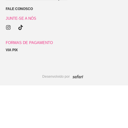
FALE CONOSCO
JUNTE-SE A NÓS
I
T
n
i
s
k
t
t
FORMAS DE PAGAMENTO
a
o
VIA PIX
g
k
r
a
m
Desenvolvido por