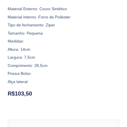
Material Externo: Couro Sintético
Material Interno: Forro de Poliéster
Tipo de fechamento: Ziper
Tamanho: Pequena
Medidas:
Altura: 14cm
Largura: 7,5cm
Comprimento: 28,5cm
Possui Bolso
Alça lateral
R$
103,50
Bolsa MC-KS1477 quantity
Bolsa MC-KS1477 quantity
Bolsa MC-KS1477 quantity
Bolsa MC-KS1477 quantity
Bolsa MC-KS1477 quantity