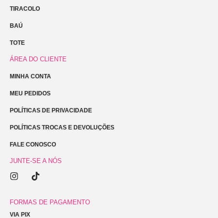
TIRACOLO
BAÚ
TOTE
ÁREA DO CLIENTE
MINHA CONTA
MEU PEDIDOS
POLÍTICAS DE PRIVACIDADE
POLÍTICAS TROCAS E DEVOLUÇÕES
FALE CONOSCO
JUNTE-SE A NÓS
I
T
n
i
s
k
t
t
FORMAS DE PAGAMENTO
a
o
VIA PIX