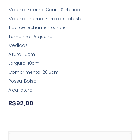
Material Externo: Couro Sintético
Material Interno: Forro de Poliéster
Tipo de fechamento: Ziper
Tamanho: Pequena
Medidas:
Altura: 15cm
Largura: 10cm
Comprimento: 20,5cm
Possui Bolso
Alça lateral
R$
92,00
Bolsa MC-SJ-B6127 quantity
Bolsa MC-SJ-B6127 quantity
Bolsa MC-SJ-B6127 quantity
Bolsa MC-SJ-B6127 quantity
Bolsa MC-SJ-B6127 quantity