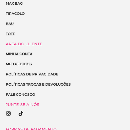
MAX BAG
TIRACOLO
BAÚ
TOTE
ÁREA DO CLIENTE
MINHA CONTA
MEU PEDIDOS
POLÍTICAS DE PRIVACIDADE
POLÍTICAS TROCAS E DEVOLUÇÕES
FALE CONOSCO
JUNTE-SE A NÓS
I
T
n
i
s
k
t
t
FORMAS DE PAGAMENTO